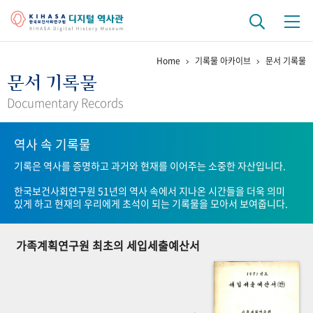
Home
기록물 아카이브
문서 기록물
기관 역사
문서 기록물
걸어온 길
기관 변천사
역대 기관장
연구원 사람들
Documentary Records
연구 역사
역사 속 기록물
정책과 연구
키워드로 보는 연구 역사
연구자들
기록은 역사를 증명하고 과거와 현재를 이어주는 소중한 자산입니다.
간행물 변천사
한국보건사회연구원 51년의 역사 속에서 지나온 시간들을 더욱 의미
있게 하고 현재의 우리에게 초석이 되는 기록물을 모아서 보여줍니다.
기록물 아카이브
가족계획연구원 최초의 세입세출예산서
사진 아카이브
문서 기록물
행정박물
영상 기록물
+1
50
주년 기념