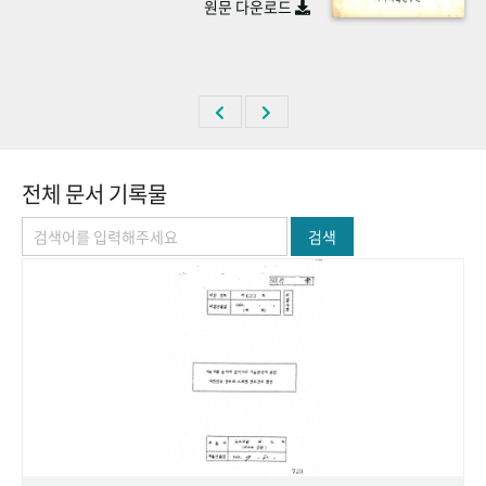
원문 다운로드
+1
성과 50선
숫자로 보는 50년
50
주년 광장
세계와 함께 한 KIHASA
VR 역사관
전체 문서 기록물
검색