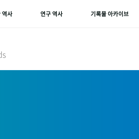
 역사
연구 역사
기록물 아카이브
온 길
정책과 연구
사진 아카이브
 변천사
키워드로 보는 연구 역사
문서 기록물
ds
 기관장
연구자들
행정박물
 사람들
간행물 변천사
영상 기록물