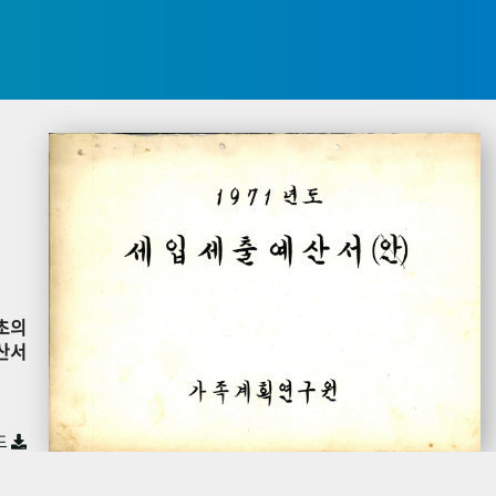
초의
산서
드