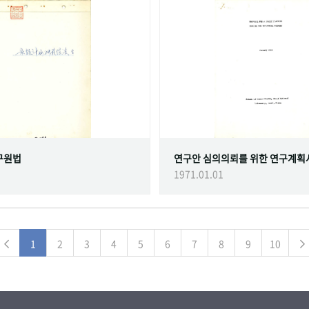
구원법
연구안 심의의뢰를 위한 연구계획
1971.01.01
1
2
3
4
5
6
7
8
9
10