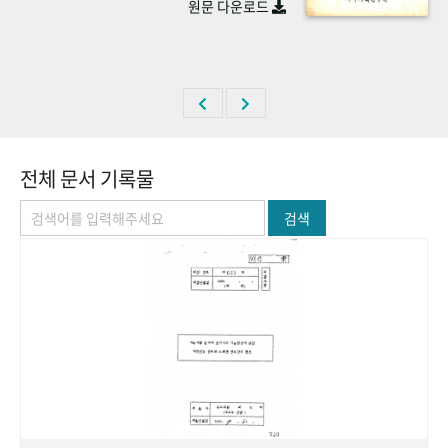
원문 다운로드
+1
성과 50선
숫자로 보는 50년
50
주년 광장
세계와 함께 한 KIHASA
VR 역사관
전체 문서 기록물
검색