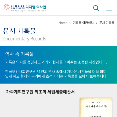
Home
기록물 아카이브
문서 기록물
기관 역사
문서 기록물
걸어온 길
기관 변천사
역대 기관장
연구원 사람들
Documentary Records
연구 역사
역사 속 기록물
정책과 연구
키워드로 보는 연구 역사
연구자들
기록은 역사를 증명하고 과거와 현재를 이어주는 소중한 자산입니다.
간행물 변천사
한국보건사회연구원 51년의 역사 속에서 지나온 시간들을 더욱 의미
있게 하고 현재의 우리에게 초석이 되는 기록물을 모아서 보여줍니다.
기록물 아카이브
가족계획연구원 최초의 세입세출예산서
사진 아카이브
문서 기록물
행정박물
영상 기록물
+1
50
주년 기념