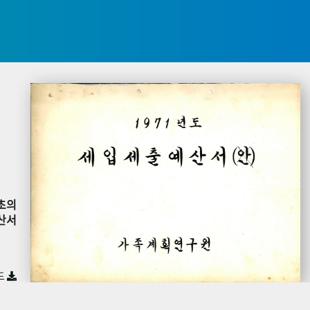
초의
산서
드