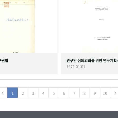
구원법
연구안 심의의뢰를 위한 연구계획
1971.01.01
1
2
3
4
5
6
7
8
9
10