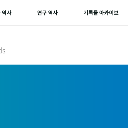
 역사
연구 역사
기록물 아카이브
온 길
정책과 연구
사진 아카이브
 변천사
키워드로 보는 연구 역사
문서 기록물
ds
 기관장
연구자들
행정박물
 사람들
간행물 변천사
영상 기록물