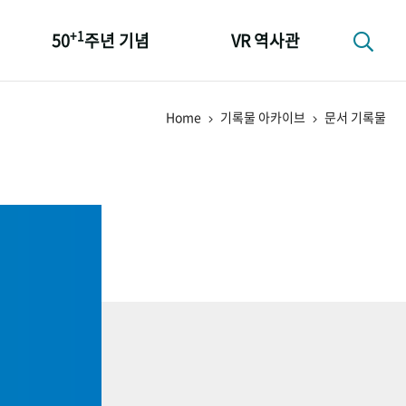
+1
50
주년 기념
VR 역사관
성과 50선
Home
기록물 아카이브
문서 기록물
숫자로 보는 50년
+1
50
주년 광장
세계와 함께 한 KIHASA