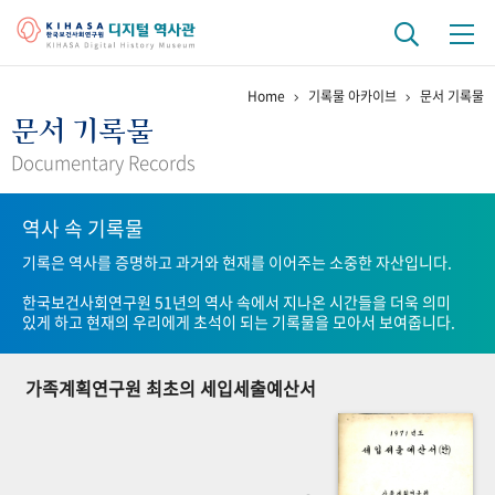
Home
기록물 아카이브
문서 기록물
기관 역사
문서 기록물
걸어온 길
기관 변천사
역대 기관장
연구원 사람들
Documentary Records
연구 역사
역사 속 기록물
정책과 연구
키워드로 보는 연구 역사
연구자들
기록은 역사를 증명하고 과거와 현재를 이어주는 소중한 자산입니다.
간행물 변천사
한국보건사회연구원 51년의 역사 속에서 지나온 시간들을 더욱 의미
있게 하고 현재의 우리에게 초석이 되는 기록물을 모아서 보여줍니다.
기록물 아카이브
가족계획연구원 최초의 세입세출예산서
사진 아카이브
문서 기록물
행정박물
영상 기록물
+1
50
주년 기념