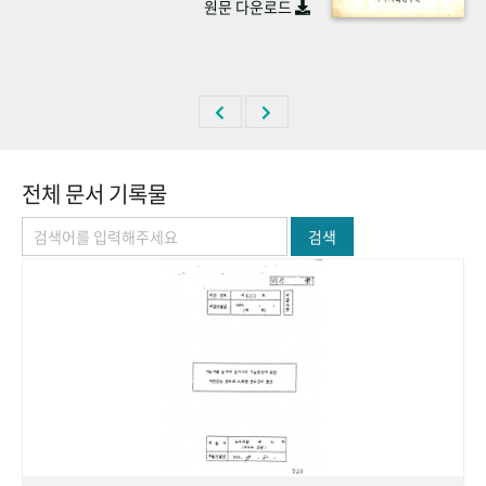
원문 다운로드
+1
성과 50선
숫자로 보는 50년
50
주년 광장
세계와 함께 한 KIHASA
VR 역사관
전체 문서 기록물
검색