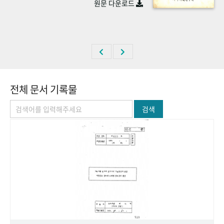
원문 다운로드
+1
성과 50선
숫자로 보는 50년
50
주년 광장
세계와 함께 한 KIHASA
VR 역사관
전체 문서 기록물
검색