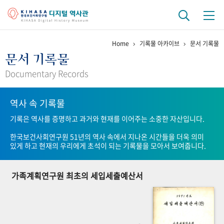
Home
기록물 아카이브
문서 기록물
기관 역사
문서 기록물
걸어온 길
기관 변천사
역대 기관장
연구원 사람들
Documentary Records
연구 역사
역사 속 기록물
정책과 연구
키워드로 보는 연구 역사
연구자들
기록은 역사를 증명하고 과거와 현재를 이어주는 소중한 자산입니다.
간행물 변천사
한국보건사회연구원 51년의 역사 속에서 지나온 시간들을 더욱 의미
있게 하고 현재의 우리에게 초석이 되는 기록물을 모아서 보여줍니다.
기록물 아카이브
가족계획연구원 최초의 세입세출예산서
사진 아카이브
문서 기록물
행정박물
영상 기록물
+1
50
주년 기념