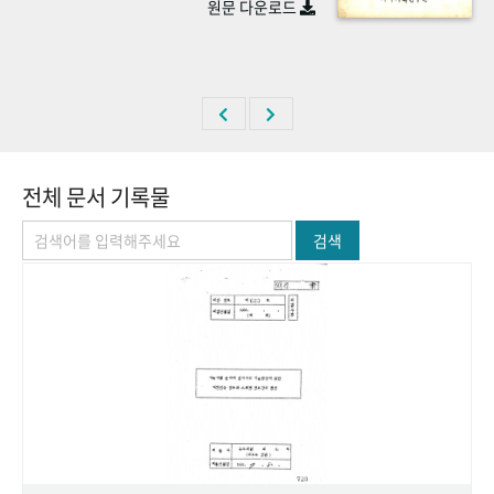
원문 다운로드
+1
성과 50선
숫자로 보는 50년
50
주년 광장
세계와 함께 한 KIHASA
VR 역사관
전체 문서 기록물
검색