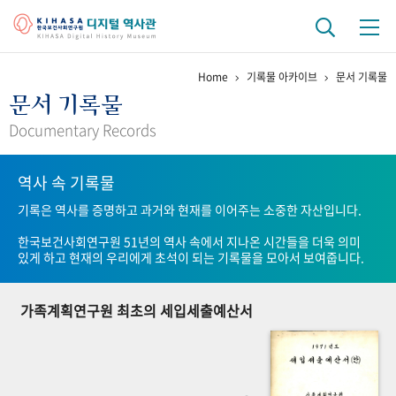
Home
기록물 아카이브
문서 기록물
기관 역사
문서 기록물
걸어온 길
기관 변천사
역대 기관장
연구원 사람들
Documentary Records
연구 역사
역사 속 기록물
정책과 연구
키워드로 보는 연구 역사
연구자들
기록은 역사를 증명하고 과거와 현재를 이어주는 소중한 자산입니다.
간행물 변천사
한국보건사회연구원 51년의 역사 속에서 지나온 시간들을 더욱 의미
있게 하고 현재의 우리에게 초석이 되는 기록물을 모아서 보여줍니다.
기록물 아카이브
가족계획연구원 최초의 세입세출예산서
사진 아카이브
문서 기록물
행정박물
영상 기록물
+1
50
주년 기념