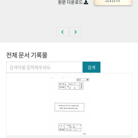
원문 다운로드
+1
성과 50선
숫자로 보는 50년
50
주년 광장
세계와 함께 한 KIHASA
VR 역사관
전체 문서 기록물
검색