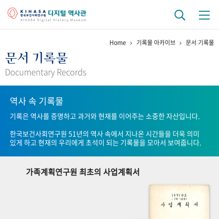
Home
기록물 아카이브
문서 기록물
기관 역사
문서 기록물
걸어온 길
기관 변천사
역대 기관장
연구원 사람들
Documentary Records
연구 역사
역사 속 기록물
정책과 연구
키워드로 보는 연구 역사
연구자들
기록은 역사를 증명하고 과거와 현재를 이어주는 소중한 자산입니다.
간행물 변천사
한국보건사회연구원 51년의 역사 속에서 지나온 시간들을 더욱 의미
있게 하고 현재의 우리에게 초석이 되는 기록물을 모아서 보여줍니다.
기록물 아카이브
가족계획연구원 최초의 사업계획서
사진 아카이브
문서 기록물
행정박물
영상 기록물
+1
50
주년 기념