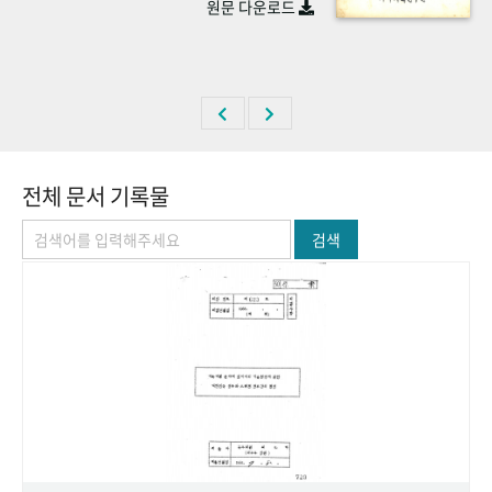
원문 다운로드
+1
성과 50선
숫자로 보는 50년
50
주년 광장
세계와 함께 한 KIHASA
VR 역사관
전체 문서 기록물
검색