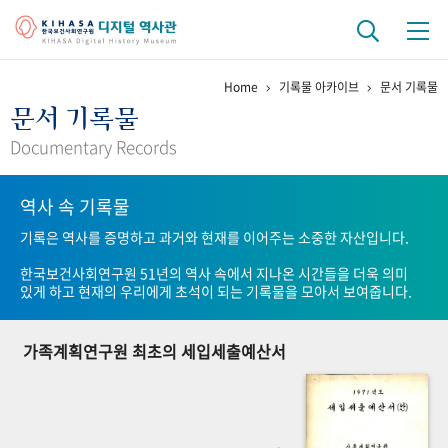
Home
기록물 아카이브
문서 기록물
기관 역사
문서 기록물
걸어온 길
기관 변천사
역대 기관장
연구원 사람들
Documentary Records
연구 역사
역사 속 기록물
정책과 연구
키워드로 보는 연구 역사
연구자들
기록은 역사를 증명하고 과거와 현재를 이어주는 소중한 자산입니다.
간행물 변천사
한국보건사회연구원 51년의 역사 속에서 지나온 시간들을 더욱 의미
있게 하고 현재의 우리에게 초석이 되는 기록물을 모아서 보여줍니다.
기록물 아카이브
가족계획연구원 최초의 세입세출예산서
사진 아카이브
문서 기록물
행정박물
영상 기록물
+1
50
주년 기념