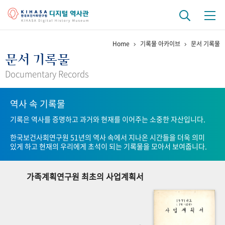
Home
기록물 아카이브
문서 기록물
기관 역사
문서 기록물
걸어온 길
기관 변천사
역대 기관장
연구원 사람들
Documentary Records
연구 역사
역사 속 기록물
정책과 연구
키워드로 보는 연구 역사
연구자들
기록은 역사를 증명하고 과거와 현재를 이어주는 소중한 자산입니다.
간행물 변천사
한국보건사회연구원 51년의 역사 속에서 지나온 시간들을 더욱 의미
있게 하고 현재의 우리에게 초석이 되는 기록물을 모아서 보여줍니다.
기록물 아카이브
가족계획연구원 최초의 사업계획서
사진 아카이브
문서 기록물
행정박물
영상 기록물
+1
50
주년 기념