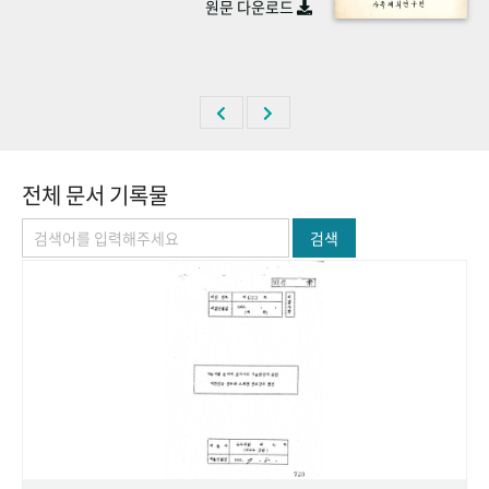
원문 다운로드
+1
성과 50선
숫자로 보는 50년
50
주년 광장
세계와 함께 한 KIHASA
VR 역사관
전체 문서 기록물
검색