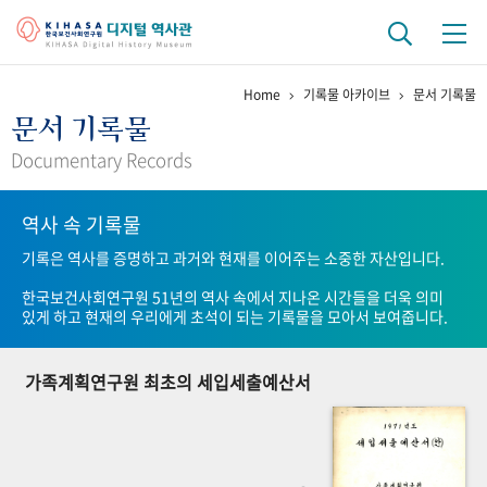
Home
기록물 아카이브
문서 기록물
기관 역사
문서 기록물
걸어온 길
기관 변천사
역대 기관장
연구원 사람들
Documentary Records
연구 역사
역사 속 기록물
정책과 연구
키워드로 보는 연구 역사
연구자들
기록은 역사를 증명하고 과거와 현재를 이어주는 소중한 자산입니다.
간행물 변천사
한국보건사회연구원 51년의 역사 속에서 지나온 시간들을 더욱 의미
있게 하고 현재의 우리에게 초석이 되는 기록물을 모아서 보여줍니다.
기록물 아카이브
가족계획연구원 최초의 세입세출예산서
사진 아카이브
문서 기록물
행정박물
영상 기록물
+1
50
주년 기념