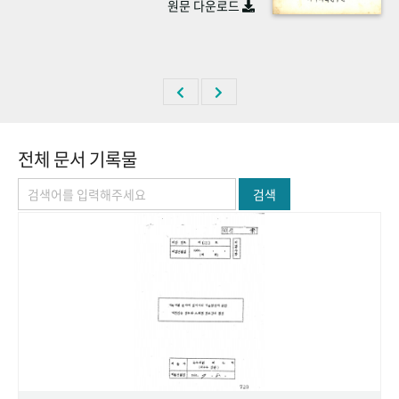
원문 다운로드
+1
성과 50선
숫자로 보는 50년
50
주년 광장
세계와 함께 한 KIHASA
VR 역사관
전체 문서 기록물
검색