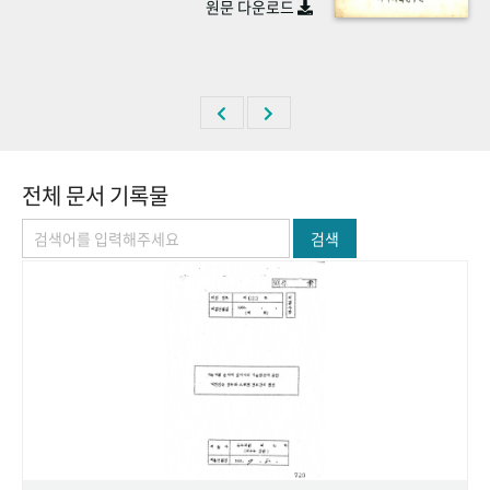
원문 다운로드
+1
성과 50선
숫자로 보는 50년
50
주년 광장
세계와 함께 한 KIHASA
VR 역사관
전체 문서 기록물
검색