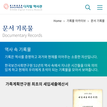
Home
기록물 아카이브
문서 기록물
기관 역사
문서 기록물
걸어온 길
기관 변천사
역대 기관장
연구원 사람들
Documentary Records
연구 역사
역사 속 기록물
정책과 연구
키워드로 보는 연구 역사
연구자들
기록은 역사를 증명하고 과거와 현재를 이어주는 소중한 자산입니다.
간행물 변천사
한국보건사회연구원 51년의 역사 속에서 지나온 시간들을 더욱 의미
있게 하고 현재의 우리에게 초석이 되는 기록물을 모아서 보여줍니다.
기록물 아카이브
가족계획연구원 최초의 세입세출예산서
사진 아카이브
문서 기록물
행정박물
영상 기록물
+1
50
주년 기념