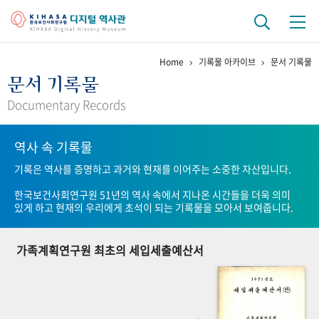
Home
기록물 아카이브
문서 기록물
기관 역사
문서 기록물
걸어온 길
기관 변천사
역대 기관장
연구원 사람들
Documentary Records
연구 역사
역사 속 기록물
정책과 연구
키워드로 보는 연구 역사
연구자들
기록은 역사를 증명하고 과거와 현재를 이어주는 소중한 자산입니다.
간행물 변천사
한국보건사회연구원 51년의 역사 속에서 지나온 시간들을 더욱 의미
있게 하고 현재의 우리에게 초석이 되는 기록물을 모아서 보여줍니다.
기록물 아카이브
가족계획연구원 최초의 세입세출예산서
사진 아카이브
문서 기록물
행정박물
영상 기록물
+1
50
주년 기념