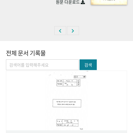
원문 다운로드
+1
성과 50선
숫자로 보는 50년
50
주년 광장
세계와 함께 한 KIHASA
VR 역사관
전체 문서 기록물
검색