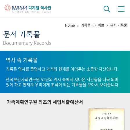
Home
기록물 아카이브
문서 기록물
기관 역사
문서 기록물
걸어온 길
기관 변천사
역대 기관장
연구원 사람들
Documentary Records
연구 역사
역사 속 기록물
정책과 연구
키워드로 보는 연구 역사
연구자들
기록은 역사를 증명하고 과거와 현재를 이어주는 소중한 자산입니다.
간행물 변천사
한국보건사회연구원 51년의 역사 속에서 지나온 시간들을 더욱 의미
있게 하고 현재의 우리에게 초석이 되는 기록물을 모아서 보여줍니다.
기록물 아카이브
가족계획연구원 최초의 세입세출예산서
사진 아카이브
문서 기록물
행정박물
영상 기록물
+1
50
주년 기념