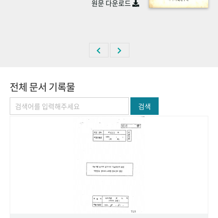
원문 다운로드
+1
성과 50선
숫자로 보는 50년
50
주년 광장
세계와 함께 한 KIHASA
VR 역사관
전체 문서 기록물
검색