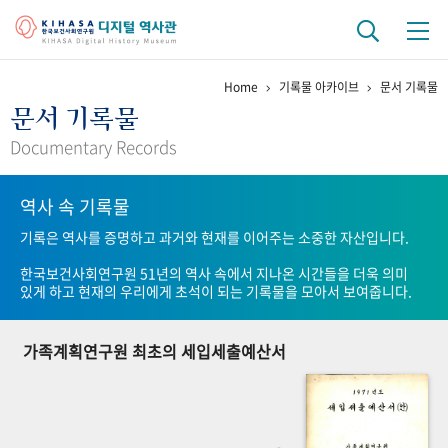
Home
기록물 아카이브
문서 기록물
기관 역사
문서 기록물
걸어온 길
기관 변천사
역대 기관장
연구원 사람들
Documentary Records
연구 역사
역사 속 기록물
정책과 연구
키워드로 보는 연구 역사
연구자들
기록은 역사를 증명하고 과거와 현재를 이어주는 소중한 자산입니다.
간행물 변천사
한국보건사회연구원 51년의 역사 속에서 지나온 시간들을 더욱 의미
있게 하고 현재의 우리에게 초석이 되는 기록물을 모아서 보여줍니다.
기록물 아카이브
가족계획연구원 최초의 세입세출예산서
사진 아카이브
문서 기록물
행정박물
영상 기록물
+1
50
주년 기념