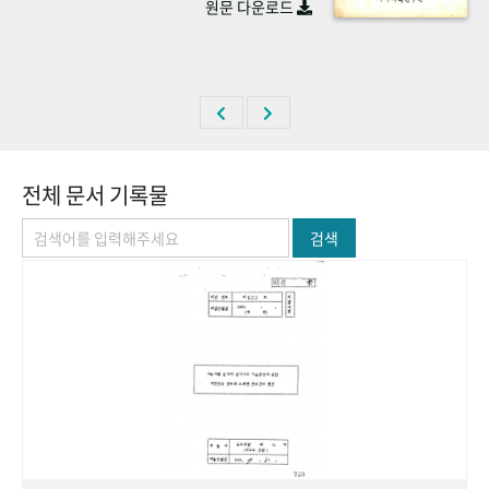
원문 다운로드
+1
성과 50선
숫자로 보는 50년
50
주년 광장
세계와 함께 한 KIHASA
VR 역사관
전체 문서 기록물
검색