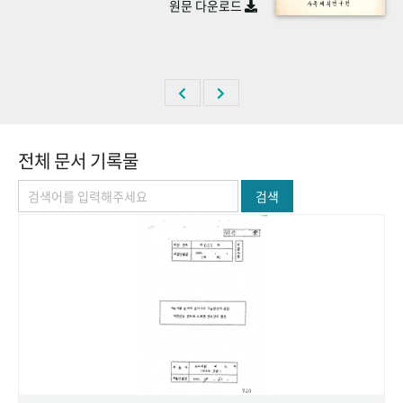
원문 다운로드
+1
성과 50선
숫자로 보는 50년
50
주년 광장
세계와 함께 한 KIHASA
VR 역사관
전체 문서 기록물
검색