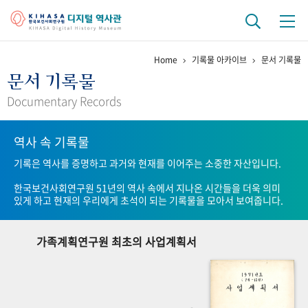
Home
기록물 아카이브
문서 기록물
기관 역사
문서 기록물
걸어온 길
기관 변천사
역대 기관장
연구원 사람들
Documentary Records
연구 역사
역사 속 기록물
정책과 연구
키워드로 보는 연구 역사
연구자들
기록은 역사를 증명하고 과거와 현재를 이어주는 소중한 자산입니다.
간행물 변천사
한국보건사회연구원 51년의 역사 속에서 지나온 시간들을 더욱 의미
있게 하고 현재의 우리에게 초석이 되는 기록물을 모아서 보여줍니다.
기록물 아카이브
가족계획연구원 최초의 사업계획서
사진 아카이브
문서 기록물
행정박물
영상 기록물
+1
50
주년 기념