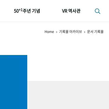
+1
50
주년 기념
VR 역사관
성과 50선
Home
기록물 아카이브
문서 기록물
숫자로 보는 50년
+1
50
주년 광장
세계와 함께 한 KIHASA