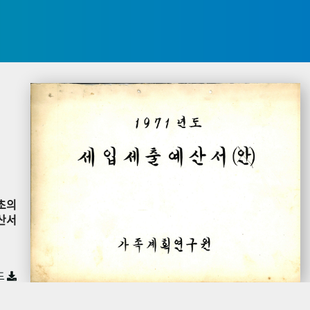
초의
산서
드