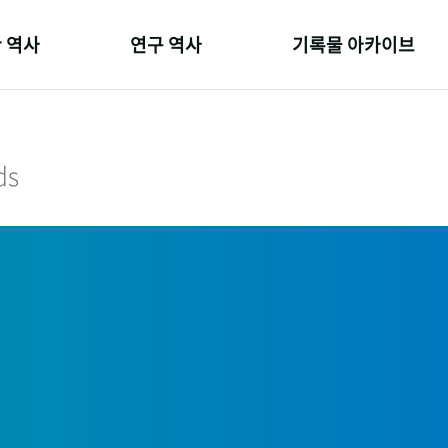
 역사
연구 역사
기록물 아카이브
온 길
정책과 연구
사진 아카이브
 변천사
키워드로 보는 연구 역사
문서 기록물
ds
 기관장
연구자들
행정박물
 사람들
간행물 변천사
영상 기록물