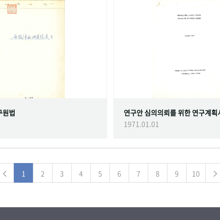
구원법
연구안 심의의뢰를 위한 연구계획
1971.01.01
1
2
3
4
5
6
7
8
9
10