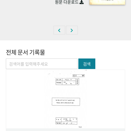
원문 다운로드
+1
성과 50선
숫자로 보는 50년
50
주년 광장
세계와 함께 한 KIHASA
VR 역사관
전체 문서 기록물
검색