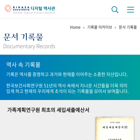
Home
기록물 아카이브
문서 기록물
기관 역사
문서 기록물
걸어온 길
기관 변천사
역대 기관장
연구원 사람들
Documentary Records
연구 역사
역사 속 기록물
정책과 연구
키워드로 보는 연구 역사
연구자들
기록은 역사를 증명하고 과거와 현재를 이어주는 소중한 자산입니다.
간행물 변천사
한국보건사회연구원 51년의 역사 속에서 지나온 시간들을 더욱 의미
있게 하고 현재의 우리에게 초석이 되는 기록물을 모아서 보여줍니다.
기록물 아카이브
가족계획연구원 최초의 세입세출예산서
사진 아카이브
문서 기록물
행정박물
영상 기록물
+1
50
주년 기념