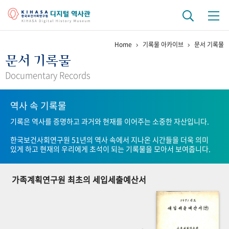
Home
기록물 아카이브
문서 기록물
기관 역사
문서 기록물
걸어온 길
기관 변천사
역대 기관장
연구원 사람들
Documentary Records
연구 역사
역사 속 기록물
정책과 연구
키워드로 보는 연구 역사
연구자들
기록은 역사를 증명하고 과거와 현재를 이어주는 소중한 자산입니다.
간행물 변천사
한국보건사회연구원 51년의 역사 속에서 지나온 시간들을 더욱 의미
있게 하고 현재의 우리에게 초석이 되는 기록물을 모아서 보여줍니다.
기록물 아카이브
가족계획연구원 최초의 세입세출예산서
사진 아카이브
문서 기록물
행정박물
영상 기록물
+1
50
주년 기념