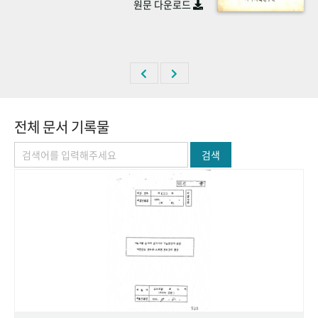
원문 다운로드
+1
성과 50선
숫자로 보는 50년
50
주년 광장
세계와 함께 한 KIHASA
VR 역사관
전체 문서 기록물
검색