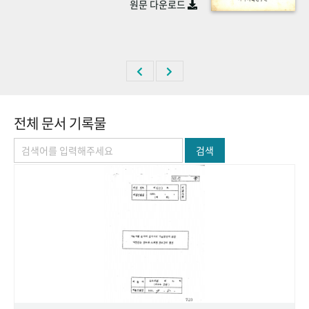
원문 다운로드
+1
성과 50선
숫자로 보는 50년
50
주년 광장
세계와 함께 한 KIHASA
VR 역사관
전체 문서 기록물
검색