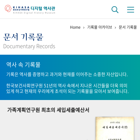
Home
기록물 아카이브
문서 기록물
기관 역사
문서 기록물
걸어온 길
기관 변천사
역대 기관장
연구원 사람들
Documentary Records
연구 역사
역사 속 기록물
정책과 연구
키워드로 보는 연구 역사
연구자들
기록은 역사를 증명하고 과거와 현재를 이어주는 소중한 자산입니다.
간행물 변천사
한국보건사회연구원 51년의 역사 속에서 지나온 시간들을 더욱 의미
있게 하고 현재의 우리에게 초석이 되는 기록물을 모아서 보여줍니다.
기록물 아카이브
가족계획연구원 최초의 세입세출예산서
사진 아카이브
문서 기록물
행정박물
영상 기록물
+1
50
주년 기념