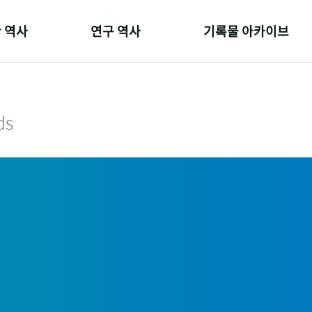
 역사
연구 역사
기록물 아카이브
온 길
정책과 연구
사진 아카이브
 변천사
키워드로 보는 연구 역사
문서 기록물
ds
 기관장
연구자들
행정박물
 사람들
간행물 변천사
영상 기록물