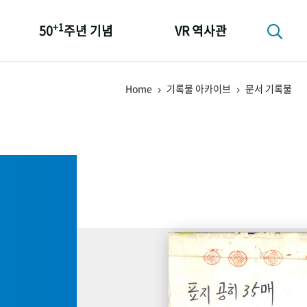
+1
50
주년 기념
VR 역사관
성과 50선
Home
기록물 아카이브
문서 기록물
숫자로 보는 50년
+1
50
주년 광장
세계와 함께 한 KIHASA