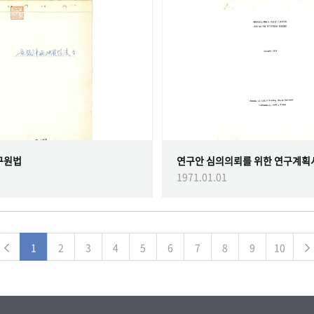
구원법
연구안 심의의뢰를 위한 연구계획
1971.01.01
1
2
3
4
5
6
7
8
9
10