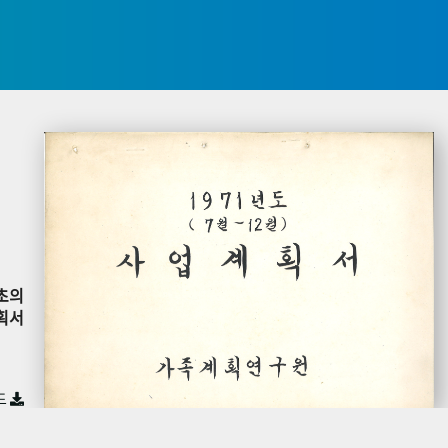
초의
획서
드