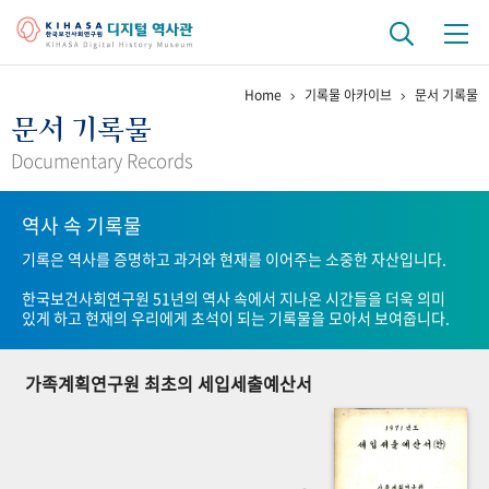
Home
기록물 아카이브
문서 기록물
기관 역사
문서 기록물
걸어온 길
기관 변천사
역대 기관장
연구원 사람들
Documentary Records
연구 역사
역사 속 기록물
정책과 연구
키워드로 보는 연구 역사
연구자들
기록은 역사를 증명하고 과거와 현재를 이어주는 소중한 자산입니다.
간행물 변천사
한국보건사회연구원 51년의 역사 속에서 지나온 시간들을 더욱 의미
있게 하고 현재의 우리에게 초석이 되는 기록물을 모아서 보여줍니다.
기록물 아카이브
가족계획연구원 최초의 세입세출예산서
사진 아카이브
문서 기록물
행정박물
영상 기록물
+1
50
주년 기념