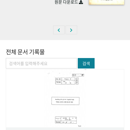
원문 다운로드
+1
성과 50선
숫자로 보는 50년
50
주년 광장
세계와 함께 한 KIHASA
VR 역사관
전체 문서 기록물
검색