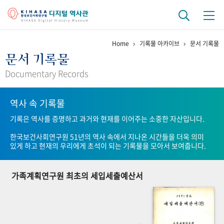
Home
기록물 아카이브
문서 기록물
기관 역사
문서 기록물
걸어온 길
기관 변천사
역대 기관장
연구원 사람들
Documentary Records
연구 역사
역사 속 기록물
정책과 연구
키워드로 보는 연구 역사
연구자들
기록은 역사를 증명하고 과거와 현재를 이어주는 소중한 자산입니다.
간행물 변천사
한국보건사회연구원 51년의 역사 속에서 지나온 시간들을 더욱 의미
있게 하고 현재의 우리에게 초석이 되는 기록물을 모아서 보여줍니다.
기록물 아카이브
가족계획연구원 최초의 세입세출예산서
사진 아카이브
문서 기록물
행정박물
영상 기록물
+1
50
주년 기념