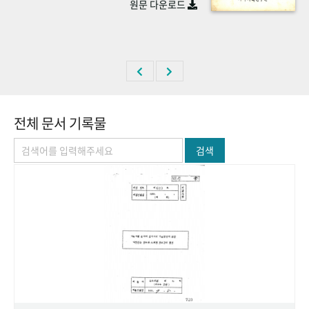
원문 다운로드
+1
성과 50선
숫자로 보는 50년
50
주년 광장
세계와 함께 한 KIHASA
VR 역사관
전체 문서 기록물
검색