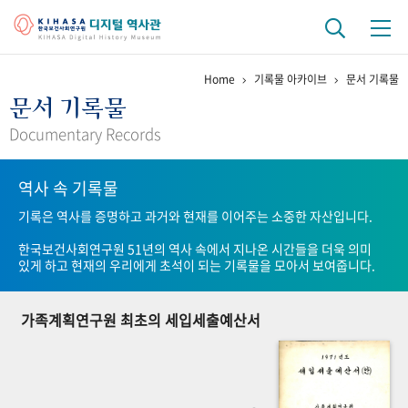
Home
기록물 아카이브
문서 기록물
기관 역사
문서 기록물
걸어온 길
기관 변천사
역대 기관장
연구원 사람들
Documentary Records
연구 역사
역사 속 기록물
정책과 연구
키워드로 보는 연구 역사
연구자들
기록은 역사를 증명하고 과거와 현재를 이어주는 소중한 자산입니다.
간행물 변천사
한국보건사회연구원 51년의 역사 속에서 지나온 시간들을 더욱 의미
있게 하고 현재의 우리에게 초석이 되는 기록물을 모아서 보여줍니다.
기록물 아카이브
가족계획연구원 최초의 세입세출예산서
사진 아카이브
문서 기록물
행정박물
영상 기록물
+1
50
주년 기념