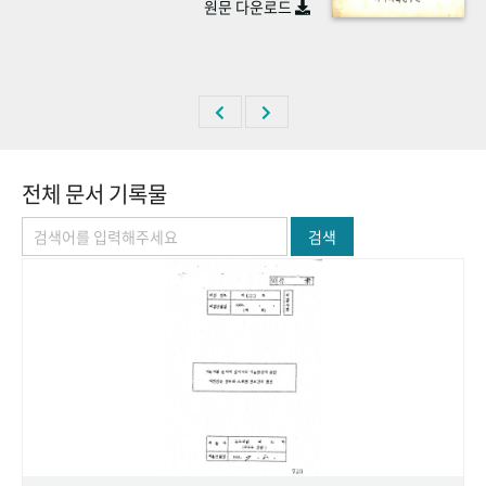
원문 다운로드
+1
성과 50선
숫자로 보는 50년
50
주년 광장
세계와 함께 한 KIHASA
VR 역사관
전체 문서 기록물
검색