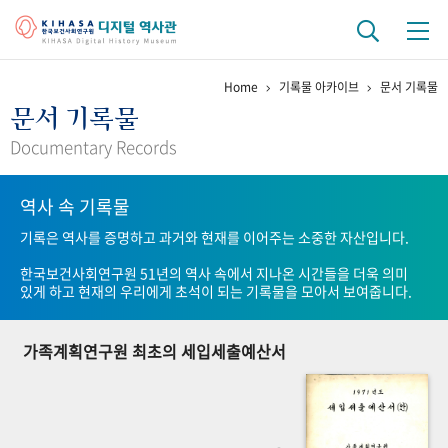
Home
기록물 아카이브
문서 기록물
기관 역사
문서 기록물
걸어온 길
기관 변천사
역대 기관장
연구원 사람들
Documentary Records
연구 역사
역사 속 기록물
정책과 연구
키워드로 보는 연구 역사
연구자들
기록은 역사를 증명하고 과거와 현재를 이어주는 소중한 자산입니다.
간행물 변천사
한국보건사회연구원 51년의 역사 속에서 지나온 시간들을 더욱 의미
있게 하고 현재의 우리에게 초석이 되는 기록물을 모아서 보여줍니다.
기록물 아카이브
가족계획연구원 최초의 세입세출예산서
사진 아카이브
문서 기록물
행정박물
영상 기록물
+1
50
주년 기념