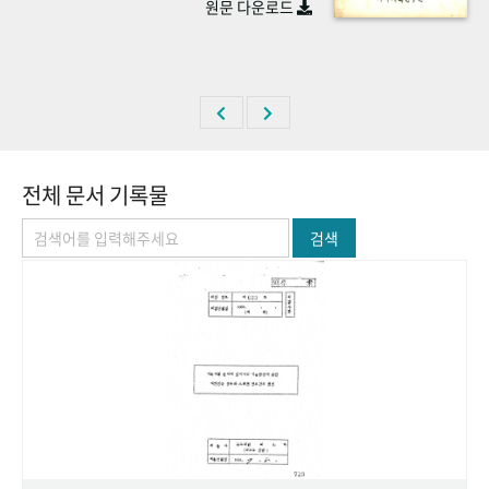
원문 다운로드
+1
성과 50선
숫자로 보는 50년
50
주년 광장
세계와 함께 한 KIHASA
VR 역사관
전체 문서 기록물
검색