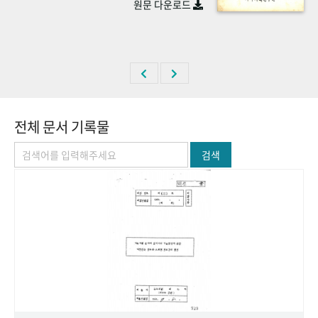
원문 다운로드
+1
성과 50선
숫자로 보는 50년
50
주년 광장
세계와 함께 한 KIHASA
VR 역사관
전체 문서 기록물
검색