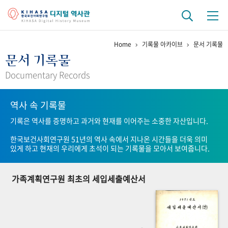
Home
기록물 아카이브
문서 기록물
기관 역사
문서 기록물
걸어온 길
기관 변천사
역대 기관장
연구원 사람들
Documentary Records
연구 역사
역사 속 기록물
정책과 연구
키워드로 보는 연구 역사
연구자들
기록은 역사를 증명하고 과거와 현재를 이어주는 소중한 자산입니다.
간행물 변천사
한국보건사회연구원 51년의 역사 속에서 지나온 시간들을 더욱 의미
있게 하고 현재의 우리에게 초석이 되는 기록물을 모아서 보여줍니다.
기록물 아카이브
가족계획연구원 최초의 세입세출예산서
사진 아카이브
문서 기록물
행정박물
영상 기록물
+1
50
주년 기념