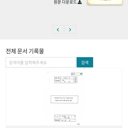
원문 다운로드
+1
성과 50선
숫자로 보는 50년
50
주년 광장
세계와 함께 한 KIHASA
VR 역사관
전체 문서 기록물
검색