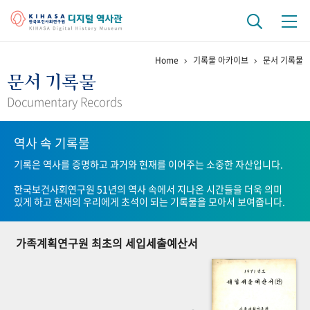
Home
기록물 아카이브
문서 기록물
기관 역사
문서 기록물
걸어온 길
기관 변천사
역대 기관장
연구원 사람들
Documentary Records
연구 역사
역사 속 기록물
정책과 연구
키워드로 보는 연구 역사
연구자들
기록은 역사를 증명하고 과거와 현재를 이어주는 소중한 자산입니다.
간행물 변천사
한국보건사회연구원 51년의 역사 속에서 지나온 시간들을 더욱 의미
있게 하고 현재의 우리에게 초석이 되는 기록물을 모아서 보여줍니다.
기록물 아카이브
가족계획연구원 최초의 세입세출예산서
사진 아카이브
문서 기록물
행정박물
영상 기록물
+1
50
주년 기념