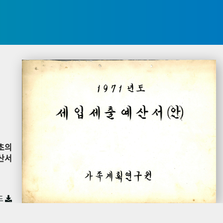
초의
산서
드