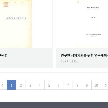
구원법
연구안 심의의뢰를 위한 연구계획
1971.01.01
1
2
3
4
5
6
7
8
9
10