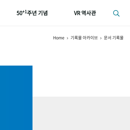
+1
50
주년 기념
VR 역사관
성과 50선
Home
기록물 아카이브
문서 기록물
숫자로 보는 50년
+1
50
주년 광장
세계와 함께 한 KIHASA