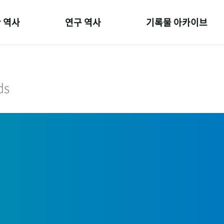
 역사
연구 역사
기록물 아카이브
온 길
정책과 연구
사진 아카이브
 변천사
키워드로 보는 연구 역사
문서 기록물
ds
 기관장
연구자들
행정박물
 사람들
간행물 변천사
영상 기록물