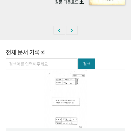
원문 다운로드
+1
성과 50선
숫자로 보는 50년
50
주년 광장
세계와 함께 한 KIHASA
VR 역사관
전체 문서 기록물
검색