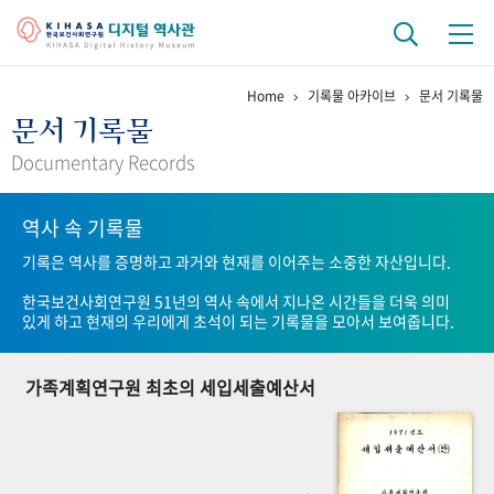
Home
기록물 아카이브
문서 기록물
기관 역사
문서 기록물
걸어온 길
기관 변천사
역대 기관장
연구원 사람들
Documentary Records
연구 역사
역사 속 기록물
정책과 연구
키워드로 보는 연구 역사
연구자들
기록은 역사를 증명하고 과거와 현재를 이어주는 소중한 자산입니다.
간행물 변천사
한국보건사회연구원 51년의 역사 속에서 지나온 시간들을 더욱 의미
있게 하고 현재의 우리에게 초석이 되는 기록물을 모아서 보여줍니다.
기록물 아카이브
가족계획연구원 최초의 세입세출예산서
사진 아카이브
문서 기록물
행정박물
영상 기록물
+1
50
주년 기념