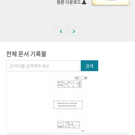
원문 다운로드
+1
성과 50선
숫자로 보는 50년
50
주년 광장
세계와 함께 한 KIHASA
VR 역사관
전체 문서 기록물
검색