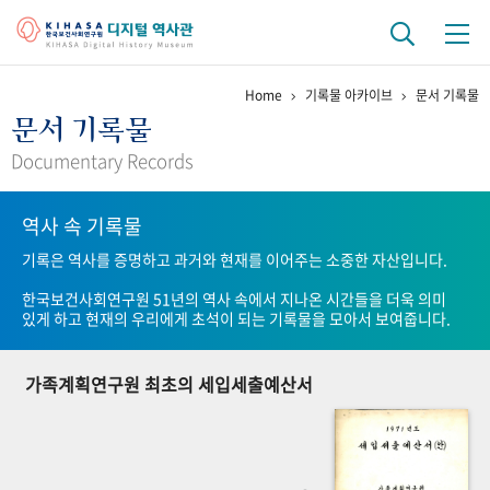
Home
기록물 아카이브
문서 기록물
기관 역사
문서 기록물
걸어온 길
기관 변천사
역대 기관장
연구원 사람들
Documentary Records
연구 역사
역사 속 기록물
정책과 연구
키워드로 보는 연구 역사
연구자들
기록은 역사를 증명하고 과거와 현재를 이어주는 소중한 자산입니다.
간행물 변천사
한국보건사회연구원 51년의 역사 속에서 지나온 시간들을 더욱 의미
있게 하고 현재의 우리에게 초석이 되는 기록물을 모아서 보여줍니다.
기록물 아카이브
가족계획연구원 최초의 세입세출예산서
사진 아카이브
문서 기록물
행정박물
영상 기록물
+1
50
주년 기념