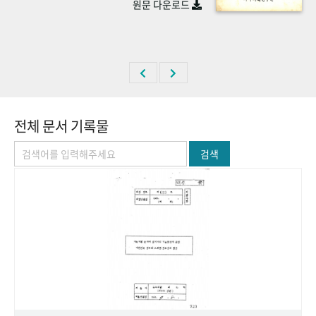
원문 다운로드
+1
성과 50선
숫자로 보는 50년
50
주년 광장
세계와 함께 한 KIHASA
VR 역사관
전체 문서 기록물
검색