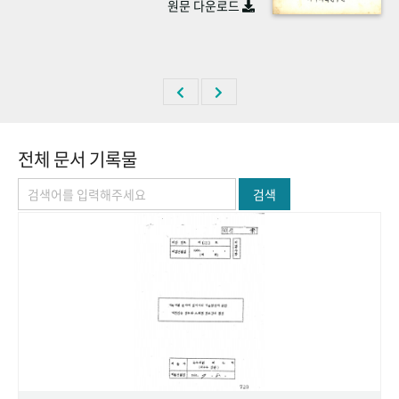
원문 다운로드
+1
성과 50선
숫자로 보는 50년
50
주년 광장
세계와 함께 한 KIHASA
VR 역사관
전체 문서 기록물
검색