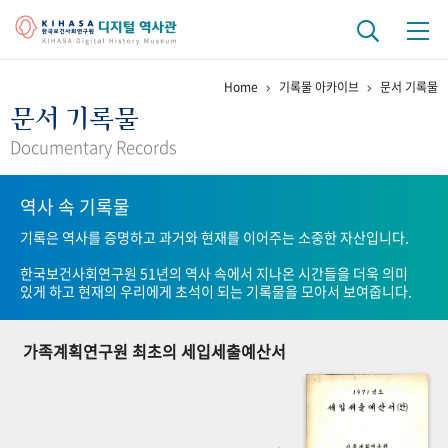
Home
기록물 아카이브
문서 기록물
기관 역사
문서 기록물
걸어온 길
기관 변천사
역대 기관장
연구원 사람들
Documentary Records
연구 역사
역사 속 기록물
정책과 연구
키워드로 보는 연구 역사
연구자들
기록은 역사를 증명하고 과거와 현재를 이어주는 소중한 자산입니다.
간행물 변천사
한국보건사회연구원 51년의 역사 속에서 지나온 시간들을 더욱 의미
있게 하고 현재의 우리에게 초석이 되는 기록물을 모아서 보여줍니다.
기록물 아카이브
가족계획연구원 최초의 세입세출예산서
사진 아카이브
문서 기록물
행정박물
영상 기록물
+1
50
주년 기념