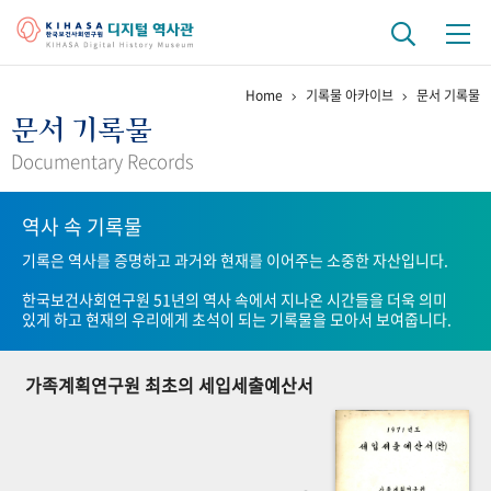
Home
기록물 아카이브
문서 기록물
기관 역사
문서 기록물
걸어온 길
기관 변천사
역대 기관장
연구원 사람들
Documentary Records
연구 역사
역사 속 기록물
정책과 연구
키워드로 보는 연구 역사
연구자들
기록은 역사를 증명하고 과거와 현재를 이어주는 소중한 자산입니다.
간행물 변천사
한국보건사회연구원 51년의 역사 속에서 지나온 시간들을 더욱 의미
있게 하고 현재의 우리에게 초석이 되는 기록물을 모아서 보여줍니다.
기록물 아카이브
가족계획연구원 최초의 세입세출예산서
사진 아카이브
문서 기록물
행정박물
영상 기록물
+1
50
주년 기념