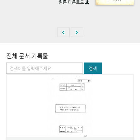
원문 다운로드
+1
성과 50선
숫자로 보는 50년
50
주년 광장
세계와 함께 한 KIHASA
VR 역사관
전체 문서 기록물
검색