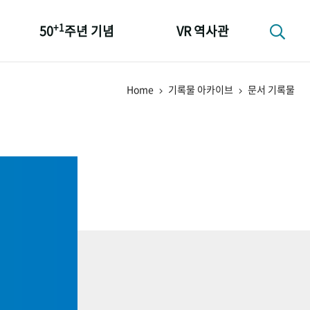
+1
50
주년 기념
VR 역사관
성과 50선
Home
기록물 아카이브
문서 기록물
숫자로 보는 50년
+1
50
주년 광장
세계와 함께 한 KIHASA