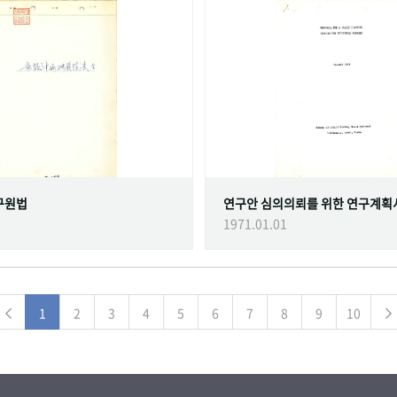
구원법
연구안 심의의뢰를 위한 연구계획
1971.01.01
1
2
3
4
5
6
7
8
9
10