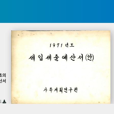
초의
산서
드