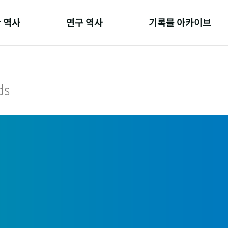
 역사
연구 역사
기록물 아카이브
온 길
정책과 연구
사진 아카이브
 변천사
키워드로 보는 연구 역사
문서 기록물
ds
 기관장
연구자들
행정박물
 사람들
간행물 변천사
영상 기록물