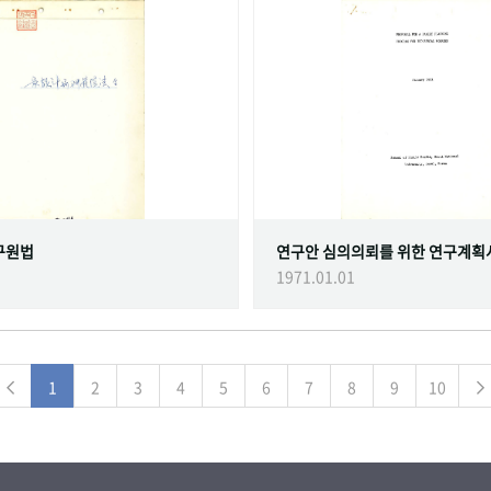
구원법
연구안 심의의뢰를 위한 연구계획
1971.01.01
1
2
3
4
5
6
7
8
9
10