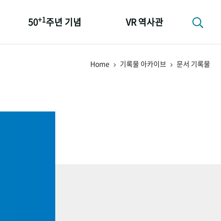
+1
50
주년 기념
VR 역사관
성과 50선
Home
기록물 아카이브
문서 기록물
숫자로 보는 50년
+1
50
주년 광장
세계와 함께 한 KIHASA