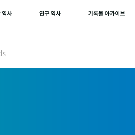
 역사
연구 역사
기록물 아카이브
온 길
정책과 연구
사진 아카이브
 변천사
키워드로 보는 연구 역사
문서 기록물
ds
 기관장
연구자들
행정박물
 사람들
간행물 변천사
영상 기록물