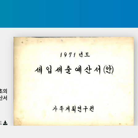
초의
산서
드