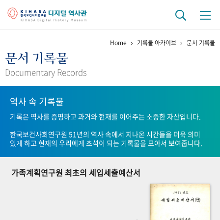
Home
기록물 아카이브
문서 기록물
기관 역사
문서 기록물
걸어온 길
기관 변천사
역대 기관장
연구원 사람들
Documentary Records
연구 역사
역사 속 기록물
정책과 연구
키워드로 보는 연구 역사
연구자들
기록은 역사를 증명하고 과거와 현재를 이어주는 소중한 자산입니다.
간행물 변천사
한국보건사회연구원 51년의 역사 속에서 지나온 시간들을 더욱 의미
있게 하고 현재의 우리에게 초석이 되는 기록물을 모아서 보여줍니다.
기록물 아카이브
가족계획연구원 최초의 세입세출예산서
사진 아카이브
문서 기록물
행정박물
영상 기록물
+1
50
주년 기념