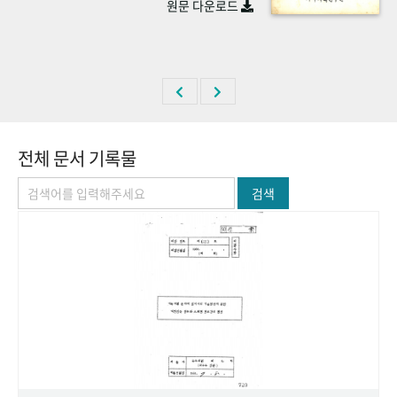
원문 다운로드
+1
성과 50선
숫자로 보는 50년
50
주년 광장
세계와 함께 한 KIHASA
VR 역사관
전체 문서 기록물
검색