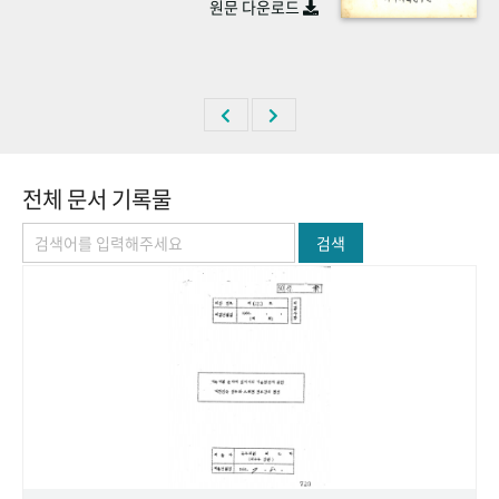
원문 다운로드
+1
성과 50선
숫자로 보는 50년
50
주년 광장
세계와 함께 한 KIHASA
VR 역사관
전체 문서 기록물
검색