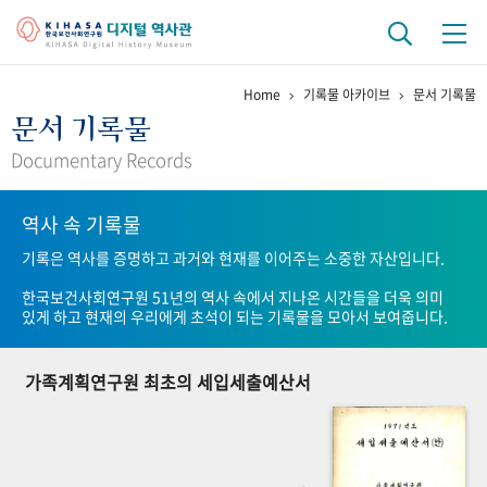
Home
기록물 아카이브
문서 기록물
기관 역사
문서 기록물
걸어온 길
기관 변천사
역대 기관장
연구원 사람들
Documentary Records
연구 역사
역사 속 기록물
정책과 연구
키워드로 보는 연구 역사
연구자들
기록은 역사를 증명하고 과거와 현재를 이어주는 소중한 자산입니다.
간행물 변천사
한국보건사회연구원 51년의 역사 속에서 지나온 시간들을 더욱 의미
있게 하고 현재의 우리에게 초석이 되는 기록물을 모아서 보여줍니다.
기록물 아카이브
가족계획연구원 최초의 세입세출예산서
사진 아카이브
문서 기록물
행정박물
영상 기록물
+1
50
주년 기념