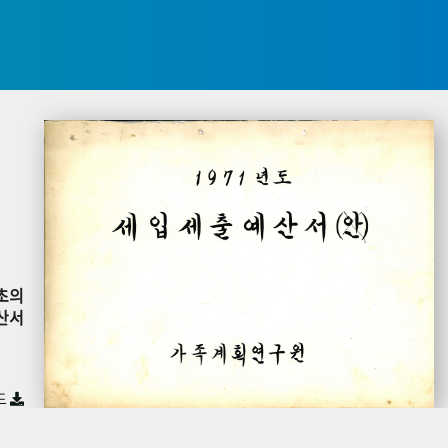
초의
산서
드