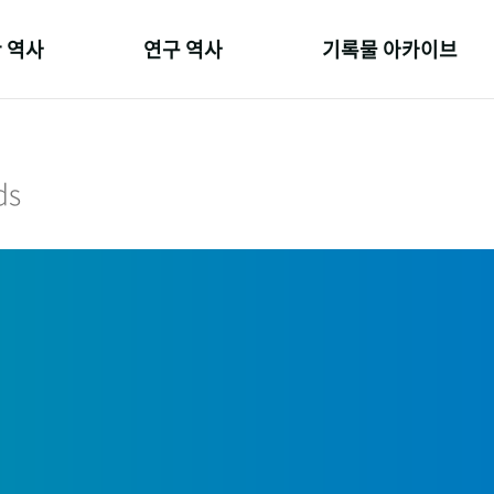
 역사
연구 역사
기록물 아카이브
온 길
정책과 연구
사진 아카이브
 변천사
키워드로 보는 연구 역사
문서 기록물
ds
 기관장
연구자들
행정박물
 사람들
간행물 변천사
영상 기록물