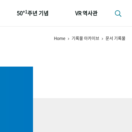
+1
50
주년 기념
VR 역사관
성과 50선
Home
기록물 아카이브
문서 기록물
숫자로 보는 50년
+1
50
주년 광장
세계와 함께 한 KIHASA