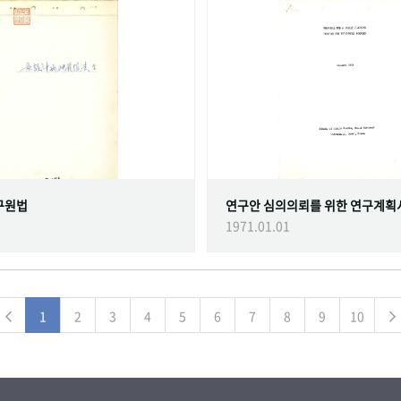
구원법
연구안 심의의뢰를 위한 연구계획
1971.01.01
1
2
3
4
5
6
7
8
9
10