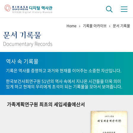
Home
기록물 아카이브
문서 기록물
기관 역사
문서 기록물
걸어온 길
기관 변천사
역대 기관장
연구원 사람들
Documentary Records
연구 역사
역사 속 기록물
정책과 연구
키워드로 보는 연구 역사
연구자들
기록은 역사를 증명하고 과거와 현재를 이어주는 소중한 자산입니다.
간행물 변천사
한국보건사회연구원 51년의 역사 속에서 지나온 시간들을 더욱 의미
있게 하고 현재의 우리에게 초석이 되는 기록물을 모아서 보여줍니다.
기록물 아카이브
가족계획연구원 최초의 세입세출예산서
사진 아카이브
문서 기록물
행정박물
영상 기록물
+1
50
주년 기념