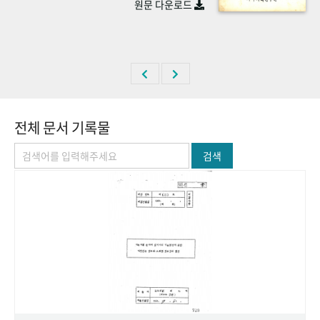
원문 다운로드
+1
성과 50선
숫자로 보는 50년
50
주년 광장
세계와 함께 한 KIHASA
VR 역사관
전체 문서 기록물
검색