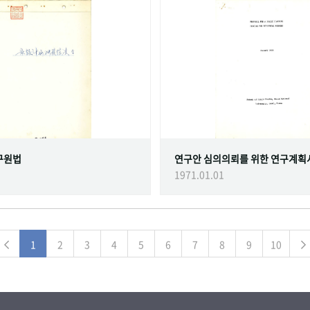
구원법
연구안 심의의뢰를 위한 연구계획
1971.01.01
1
2
3
4
5
6
7
8
9
10