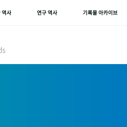
 역사
연구 역사
기록물 아카이브
온 길
정책과 연구
사진 아카이브
 변천사
키워드로 보는 연구 역사
문서 기록물
ds
 기관장
연구자들
행정박물
 사람들
간행물 변천사
영상 기록물