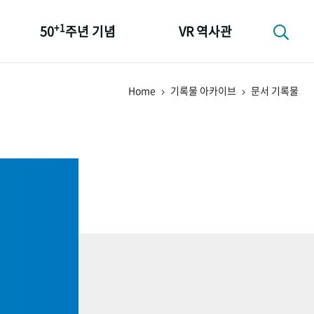
+1
50
주년 기념
VR 역사관
성과 50선
Home
기록물 아카이브
문서 기록물
숫자로 보는 50년
+1
50
주년 광장
세계와 함께 한 KIHASA