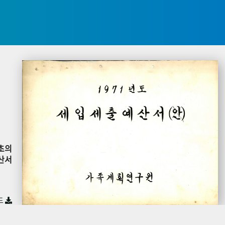
초의
산서
드