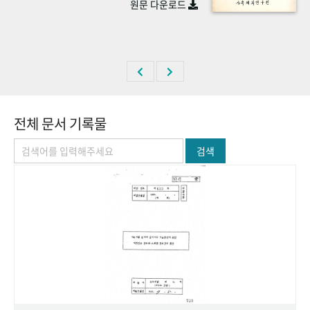
원문 다운로드
+1
성과 50선
숫자로 보는 50년
50
주년 광장
세계와 함께 한 KIHASA
VR 역사관
전체 문서 기록물
검색