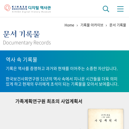
Home
기록물 아카이브
문서 기록물
기관 역사
문서 기록물
걸어온 길
기관 변천사
역대 기관장
연구원 사람들
Documentary Records
연구 역사
역사 속 기록물
정책과 연구
키워드로 보는 연구 역사
연구자들
기록은 역사를 증명하고 과거와 현재를 이어주는 소중한 자산입니다.
간행물 변천사
한국보건사회연구원 51년의 역사 속에서 지나온 시간들을 더욱 의미
있게 하고 현재의 우리에게 초석이 되는 기록물을 모아서 보여줍니다.
기록물 아카이브
가족계획연구원 최초의 사업계획서
사진 아카이브
문서 기록물
행정박물
영상 기록물
+1
50
주년 기념