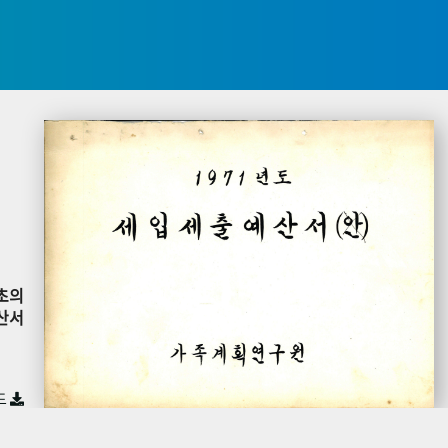
초의
산서
드