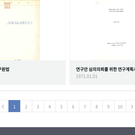
구원법
연구안 심의의뢰를 위한 연구계획
1971.01.01
1
2
3
4
5
6
7
8
9
10