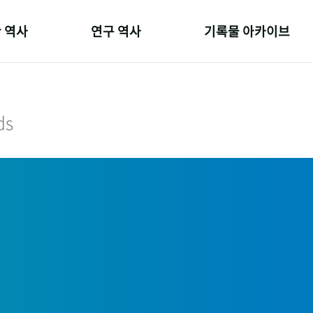
 역사
연구 역사
기록물 아카이브
온 길
정책과 연구
사진 아카이브
 변천사
키워드로 보는 연구 역사
문서 기록물
ds
 기관장
연구자들
행정박물
 사람들
간행물 변천사
영상 기록물