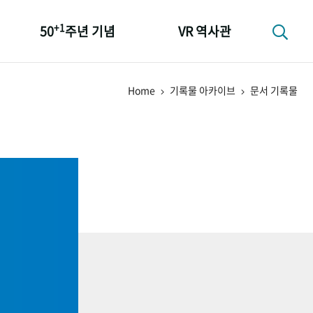
+1
50
주년 기념
VR 역사관
성과 50선
Home
기록물 아카이브
문서 기록물
숫자로 보는 50년
+1
50
주년 광장
세계와 함께 한 KIHASA