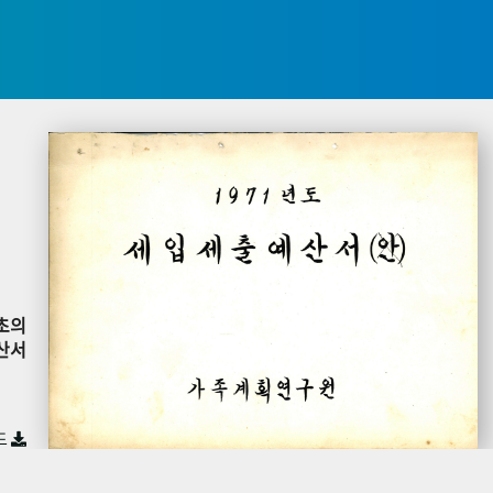
초의
산서
드