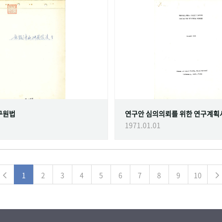
구원법
연구안 심의의뢰를 위한 연구계획
1971.01.01
1
2
3
4
5
6
7
8
9
10