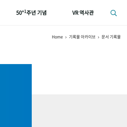
+1
50
주년 기념
VR 역사관
성과 50선
Home
기록물 아카이브
문서 기록물
숫자로 보는 50년
+1
50
주년 광장
세계와 함께 한 KIHASA