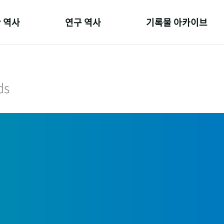
 역사
연구 역사
기록물 아카이브
온 길
정책과 연구
사진 아카이브
 변천사
키워드로 보는 연구 역사
문서 기록물
ds
 기관장
연구자들
행정박물
 사람들
간행물 변천사
영상 기록물