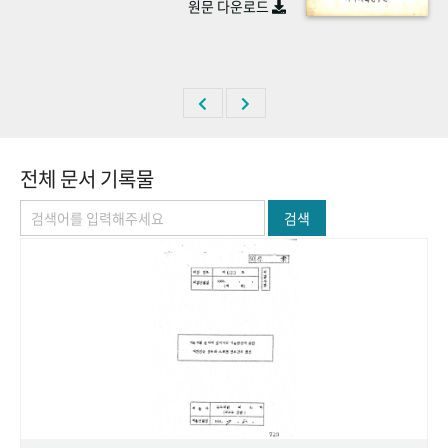
원문 다운로드
+1
성과 50선
숫자로 보는 50년
50
주년 광장
세계와 함께 한 KIHASA
VR 역사관
전체 문서 기록물
검색