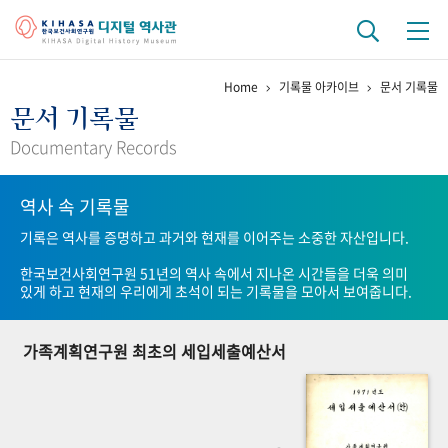
Home
기록물 아카이브
문서 기록물
기관 역사
문서 기록물
걸어온 길
기관 변천사
역대 기관장
연구원 사람들
Documentary Records
연구 역사
역사 속 기록물
정책과 연구
키워드로 보는 연구 역사
연구자들
기록은 역사를 증명하고 과거와 현재를 이어주는 소중한 자산입니다.
간행물 변천사
한국보건사회연구원 51년의 역사 속에서 지나온 시간들을 더욱 의미
있게 하고 현재의 우리에게 초석이 되는 기록물을 모아서 보여줍니다.
기록물 아카이브
가족계획연구원 최초의 세입세출예산서
사진 아카이브
문서 기록물
행정박물
영상 기록물
+1
50
주년 기념