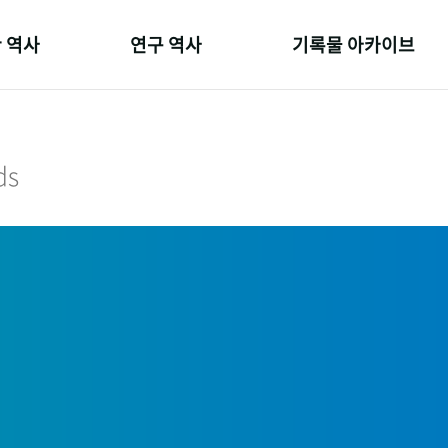
 역사
연구 역사
기록물 아카이브
온 길
정책과 연구
사진 아카이브
 변천사
키워드로 보는 연구 역사
문서 기록물
ds
 기관장
연구자들
행정박물
 사람들
간행물 변천사
영상 기록물