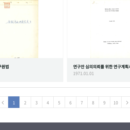
구원법
연구안 심의의뢰를 위한 연구계획
1971.01.01
1
2
3
4
5
6
7
8
9
10