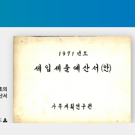
초의
산서
드