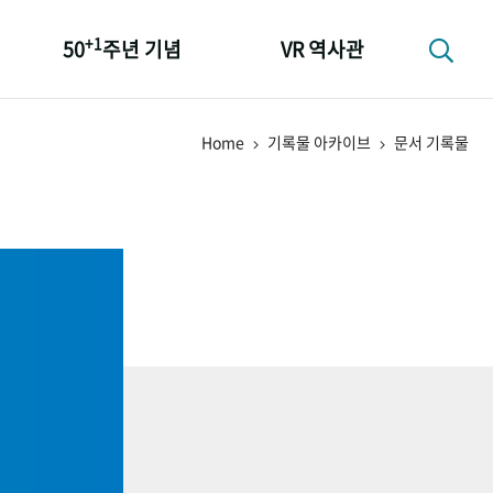
+1
50
주년 기념
VR 역사관
성과 50선
Home
기록물 아카이브
문서 기록물
숫자로 보는 50년
+1
50
주년 광장
세계와 함께 한 KIHASA