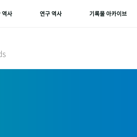
 역사
연구 역사
기록물 아카이브
온 길
정책과 연구
사진 아카이브
 변천사
키워드로 보는 연구 역사
문서 기록물
ds
 기관장
연구자들
행정박물
 사람들
간행물 변천사
영상 기록물