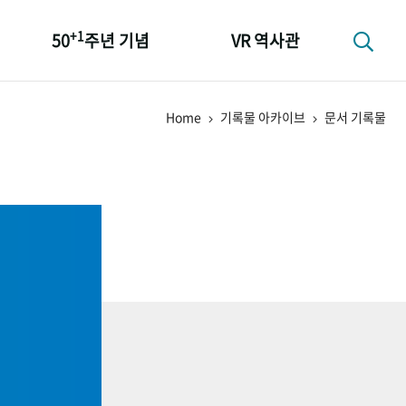
+1
50
주년 기념
VR 역사관
성과 50선
Home
기록물 아카이브
문서 기록물
숫자로 보는 50년
+1
50
주년 광장
세계와 함께 한 KIHASA