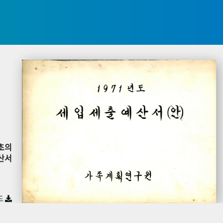
초의
산서
드