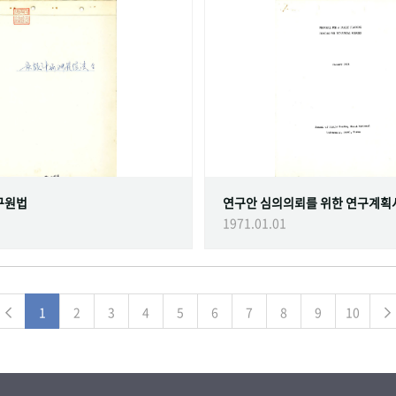
구원법
연구안 심의의뢰를 위한 연구계획
1971.01.01
1
2
3
4
5
6
7
8
9
10