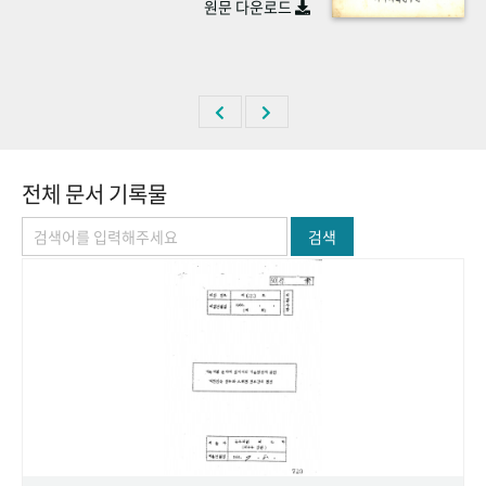
원문 다운로드
+1
성과 50선
숫자로 보는 50년
50
주년 광장
세계와 함께 한 KIHASA
VR 역사관
전체 문서 기록물
검색