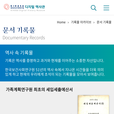
Home
기록물 아카이브
문서 기록물
기관 역사
문서 기록물
걸어온 길
기관 변천사
역대 기관장
연구원 사람들
Documentary Records
연구 역사
역사 속 기록물
정책과 연구
키워드로 보는 연구 역사
연구자들
기록은 역사를 증명하고 과거와 현재를 이어주는 소중한 자산입니다.
간행물 변천사
한국보건사회연구원 51년의 역사 속에서 지나온 시간들을 더욱 의미
있게 하고 현재의 우리에게 초석이 되는 기록물을 모아서 보여줍니다.
기록물 아카이브
가족계획연구원 최초의 세입세출예산서
사진 아카이브
문서 기록물
행정박물
영상 기록물
+1
50
주년 기념