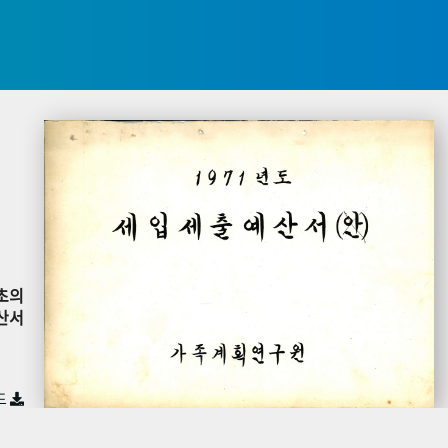
초의
산서
드