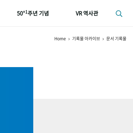
+1
50
주년 기념
VR 역사관
성과 50선
Home
기록물 아카이브
문서 기록물
숫자로 보는 50년
+1
50
주년 광장
세계와 함께 한 KIHASA