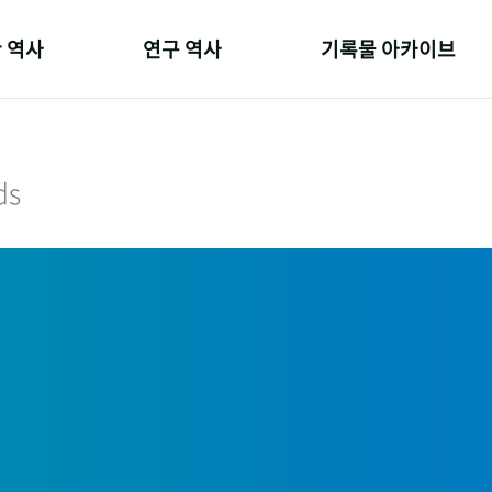
 역사
연구 역사
기록물 아카이브
온 길
정책과 연구
사진 아카이브
 변천사
키워드로 보는 연구 역사
문서 기록물
ds
 기관장
연구자들
행정박물
 사람들
간행물 변천사
영상 기록물