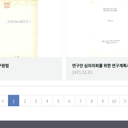
구원법
연구안 심의의뢰를 위한 연구계획
1971.01.01
1
2
3
4
5
6
7
8
9
10