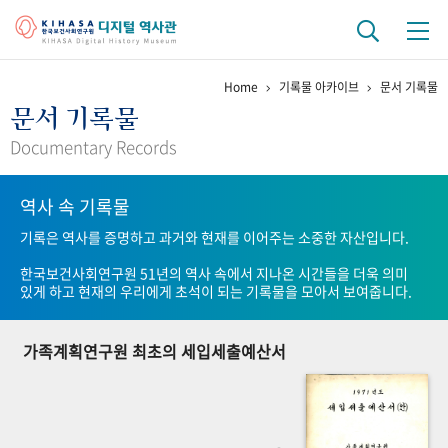
Home
기록물 아카이브
문서 기록물
기관 역사
문서 기록물
걸어온 길
기관 변천사
역대 기관장
연구원 사람들
Documentary Records
연구 역사
역사 속 기록물
정책과 연구
키워드로 보는 연구 역사
연구자들
기록은 역사를 증명하고 과거와 현재를 이어주는 소중한 자산입니다.
간행물 변천사
한국보건사회연구원 51년의 역사 속에서 지나온 시간들을 더욱 의미
있게 하고 현재의 우리에게 초석이 되는 기록물을 모아서 보여줍니다.
기록물 아카이브
가족계획연구원 최초의 세입세출예산서
사진 아카이브
문서 기록물
행정박물
영상 기록물
+1
50
주년 기념