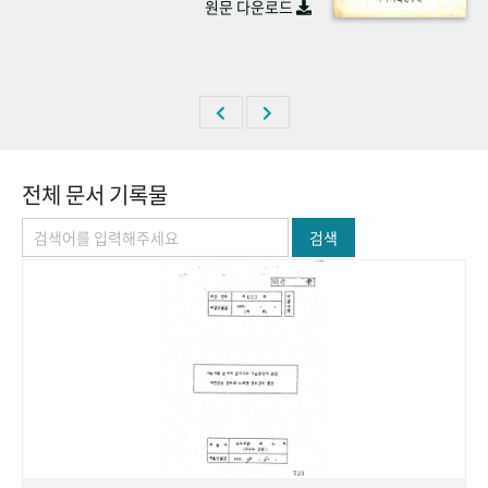
원문 다운로드
+1
성과 50선
숫자로 보는 50년
50
주년 광장
세계와 함께 한 KIHASA
VR 역사관
전체 문서 기록물
검색