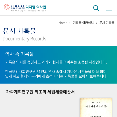
Home
기록물 아카이브
문서 기록물
기관 역사
문서 기록물
걸어온 길
기관 변천사
역대 기관장
연구원 사람들
Documentary Records
연구 역사
역사 속 기록물
정책과 연구
키워드로 보는 연구 역사
연구자들
기록은 역사를 증명하고 과거와 현재를 이어주는 소중한 자산입니다.
간행물 변천사
한국보건사회연구원 51년의 역사 속에서 지나온 시간들을 더욱 의미
있게 하고 현재의 우리에게 초석이 되는 기록물을 모아서 보여줍니다.
기록물 아카이브
가족계획연구원 최초의 세입세출예산서
사진 아카이브
문서 기록물
행정박물
영상 기록물
+1
50
주년 기념