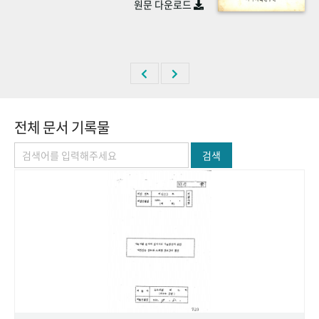
원문 다운로드
+1
성과 50선
숫자로 보는 50년
50
주년 광장
세계와 함께 한 KIHASA
VR 역사관
전체 문서 기록물
검색